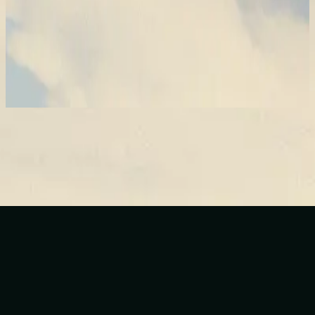
Hillsong En Español
Viento Fresco
2021
Escuchar ahora
Lista de canciones
1
Viento Fresco