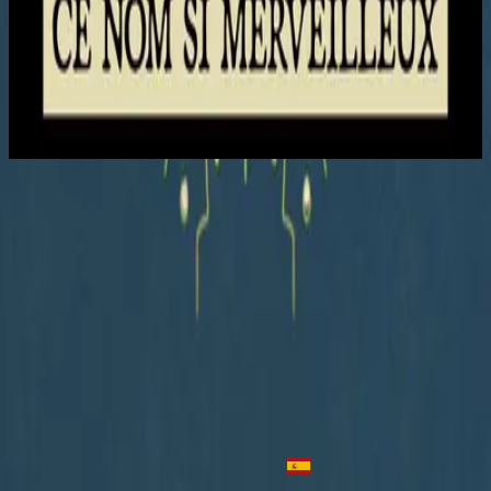
Hillsong en francés
Ce Nom si merveilleux
2023
Jésus j'ai besoin de Toi
Jesus I Need You
2015
•
OPEN HEAVEN / River Wild
•
Hillsong Worship
Иисус Ты Нужен Мне
2017
•
ОТКРЫТЫЕ НЕБЕСА / живая вода
•
Hillsong in Russian
Gesù Ho Bisogno Di Te
2022
•
Che Magnifico Nome
•
Hillsong en italiano
Jésus j'ai besoin de Toi
2023
•
Ce Nom si merveilleux
•
Hillsong en francés
Потрібен мені Ти
2023
•
Прекрасне Ім’я Твоє
•
Hillsong in Ukrainian
Te Necesito
2023
•
Algo Nuevo
•
Hillsong En Español
Escuchar ahora