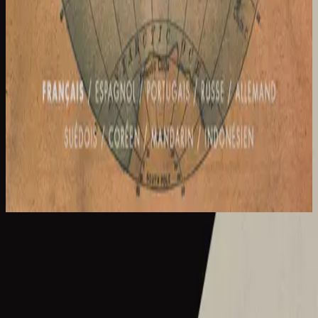
Hillsong en francés
Global Project : FRANÇAIS
2012
Je T'exalterai
I Will Exalt You - Live
2009
•
Faith+Hope+Love (Live)
•
Hillsong Worship
Señor Te Exalto
2011
•
En Mi Lugar
•
Hillsong En Español
我要尊崇祢 (I Will Exalt You)