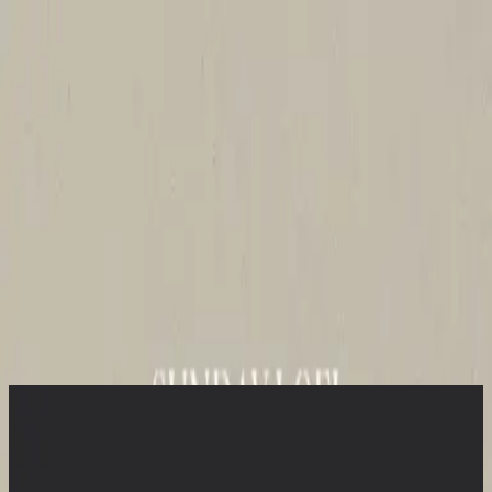
Iglesia