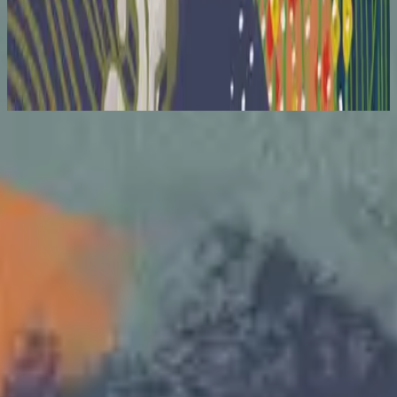
Hillsong en neerlandés
In U weet ik wie ik ben
2018
Escuchar ahora
Lista de canciones
1
In U Weet Ik Wie Ik Ben