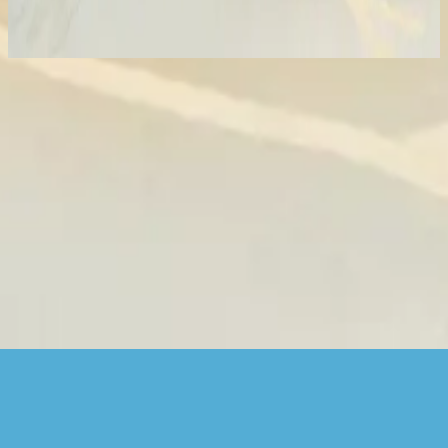
2025
Escuchar ahora
Lista de canciones
1
Lingkupiku