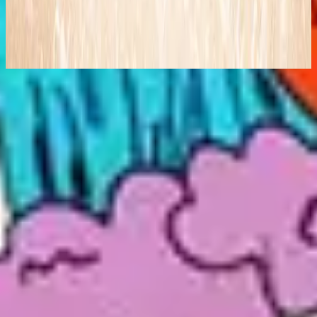
Follow You (Live)
2008
Escuchar ahora
Lista de canciones
1
Follow You - Live