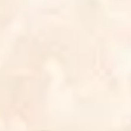
3
Spinning Around - Live