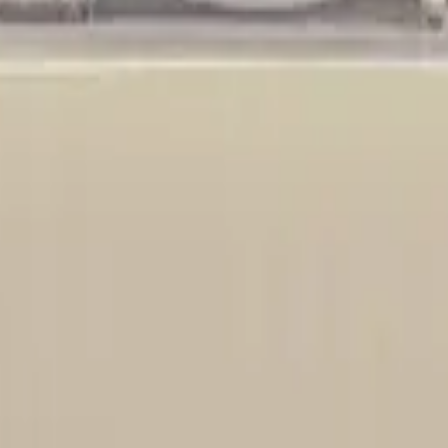
Hillsong Young & Free
Uncomplicated