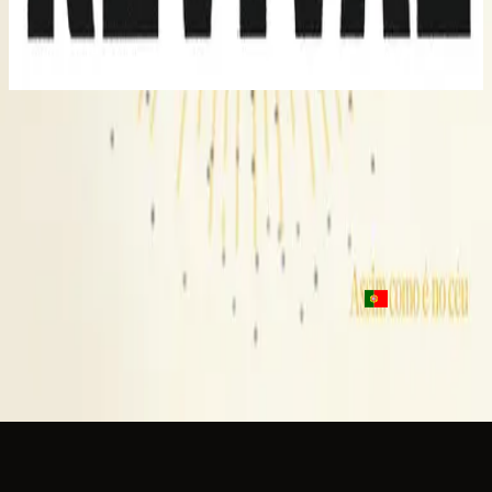
Youth Revival (Live)
2016
Only Wanna Sing - Live
Only Wanna Sing - Live
2016
•
Youth Revival (Live)
•
Hillsong Young & Free
Only Wanna Sing - Acoustic
2017
•
Youth Revival Acoustic
•
Hillsong Young & Free
Por Siempre Cantaré
2023
•
Algo Nuevo
•
Hillsong En Español
Pra sempre cantarei
2023
•
Assim como é no céu
•
Hillsong in Portuguese
Escuchar ahora