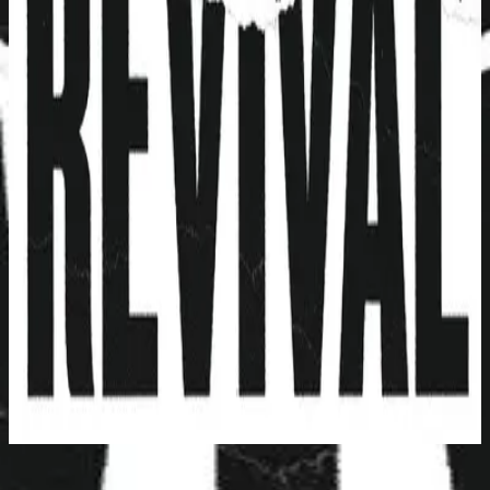
Hillsong Young & Free
Youth Revival (Live)
2016
To My Knees - Live
Escuchar ahora