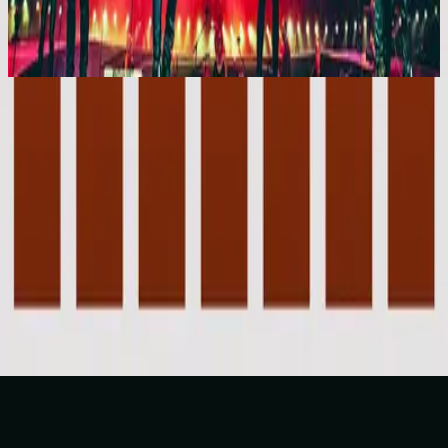
En Esto Creo
2015
Cubierto Por Las Aguas (Me Levantaré)
Beneath The Waters (I Will Rise) - Live
2012
•
Cornerstone (Live)
•
Hillsong Worship
Beneath The Waters (I Will Rise) - Live
2012
•
Cornerstone (Deluxe Edition)
•
Hillsong Worship
Cubierto Por Las Aguas (Me Levantaré)
2015
•
En Esto Creo
•
Hillsong En Español
Beneath The Waters
2017
•
Piano Reflections Vol. 3
•
Hillsong Instrumentals
🎵
Beneath The Waters (I Will Rise) - Grand Piano
2023
•
Piano Reflections Vol. 8 (Upright Piano)
•
Hillsong
Instrumentals
🎵
Makinig na