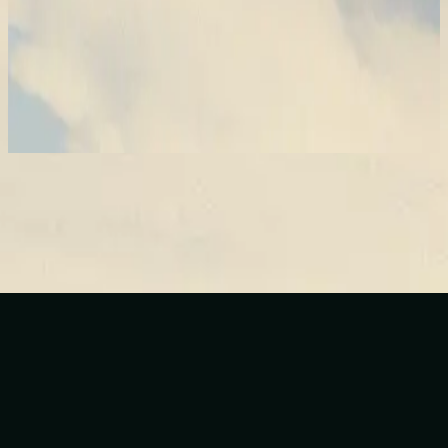
Hillsong En Español
Viento Fresco
2021
Makinig na
Listahan ng mga kanta
1
Viento Fresco