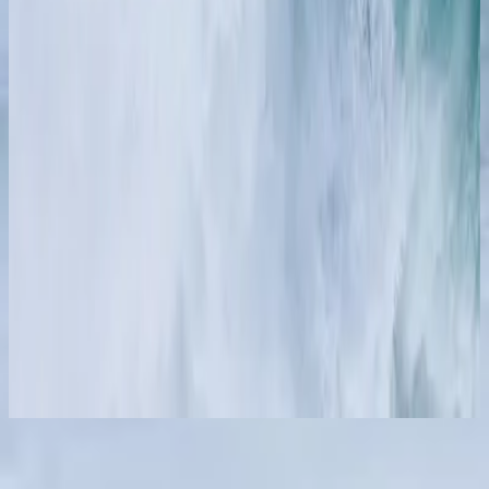
Hillsong in French
CIEUX OUVERTS / Fleuve de vie
(French)
2016
Makinig na
Listahan ng mga kanta