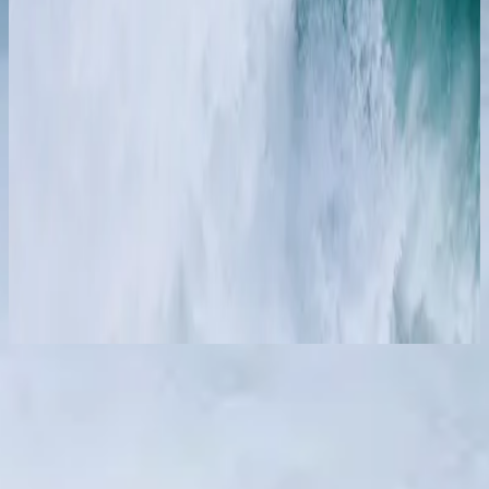
Hillsong in Dutch
OPEN HEMEL / Wilde Rivier
2016
Makinig na
Listahan ng mga kanta
1
Hier Bij U