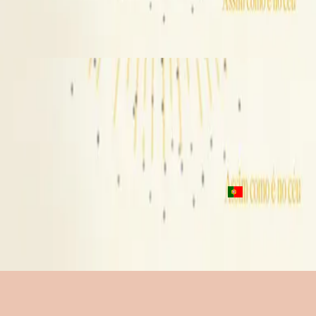
Assim como é no céu
2023
Pra sempre cantarei
Only Wanna Sing - Live
2016
•
Youth Revival (Live)
•
Hillsong Young & Free
Only Wanna Sing - Acoustic
2017
•
Youth Revival Acoustic
•
Hillsong Young & Free
Por Siempre Cantaré
2023
•
Algo Nuevo
•
Hillsong En Espagnol
Pra sempre cantarei
2023
•
Assim como é no céu
•
Hillsong en portugais
Écouter maintenant