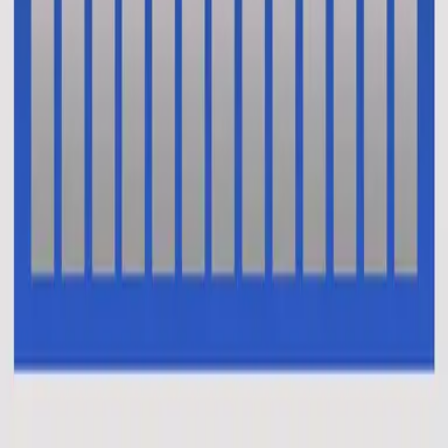
En Esto Creo (El Credo)
En Esto Creo (El Credo)
2014
•
No Hay Otro Nombre (Spanish)
•
Hillsong En Espagnol
Oui je crois (Le credo)
2014
•
Aucun autre nom
•
Hillsong en français
This I Believe (The Creed)
2014
•
No Other Name (Deluxe Edition/Live)
•
Hillsong Worship
This I Believe (The Creed)
2014
•
No Other Name
•
Hillsong Worship
This I Believe (The Creed) - Alternate Version
2014
•
No Other Name (Deluxe Edition/Live)
•
Hillsong Worship
Das Glaube Ich
2014
•
Kein Anderer Name
•
Hillsong en allemand
Vi Tror
2014
•
Inget Annat Namn
•
Hillsong en suédois
В Это Верю Я (Символ Веры)
2014
•
Нет Другого Имени
•
Hillsong en russe
我相信(使徒信经)
2015
•
我相信(使徒信经) [Mandarin]
•
Hillsong en chinois simplifié
This I Believe (The Creed)
2015
•
Piano Reflections Vol. 2
•
Hillsong Instrumentals
🎵
Ku Percaya (Pengakuan Iman Rasuli)