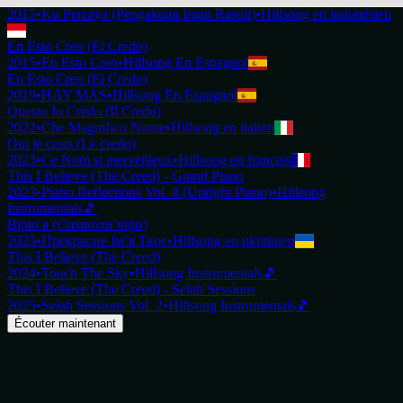
2015
•
Ku Percaya (Pengakuan Iman Rasuli)
•
Hillsong en indonésien
En Esto Creo (El Credo)
2015
•
En Esto Creo
•
Hillsong En Espagnol
En Esto Creo (El Credo)
2019
•
HAY MÁS
•
Hillsong En Espagnol
Questo Io Credo (Il Credo)
2022
•
Che Magnifico Nome
•
Hillsong en italien
Oui je crois (Le credo)
2023
•
Ce Nom si merveilleux
•
Hillsong en français
This I Believe (The Creed) - Grand Piano
2023
•
Piano Reflections Vol. 8 (Upright Piano)
•
Hillsong
Instrumentals
🎵
Вірю я (Символи віри)
2023
•
Прекрасне Ім’я Твоє
•
Hillsong en ukrainien
This I Believe (The Creed)
2024
•
Touch The Sky
•
Hillsong Instrumentals
🎵
This I Believe (The Creed) - Selah Sessions
2025
•
Selah Sessions Vol. 2
•
Hillsong Instrumentals
🎵
Écouter maintenant