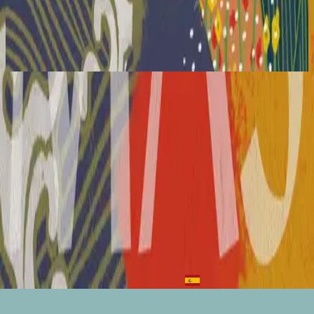
Hillsong en français
Il y a plus
2018
Tu es la vie
You Are Life - Live
2018
•
There Is More
•
Hillsong Worship
Tu es la vie
2018
•
Il y a plus
•
Hillsong en français
You Are Life - Instrumental
2018
•
There Is More (Instrumental)
•
Hillsong Worship
🎵
Heer U leeft
2018
•
In U weet ik wie ik ben
•
Hillsong en néerlandais
Бог, Ты - жизнь
2019
•
Я знаю, кто я в Тебе
•
Hillsong en russe
Ja Du lebst
2019
•
Ich weiss wer ich bin
•
Hillsong en allemand
Vivo Estoy
2019
•
HAY MÁS
•
Hillsong En Espagnol
Écouter maintenant