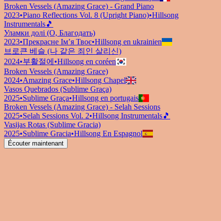
Broken Vessels (Amazing Grace) - Grand Piano
2023
•
Piano Reflections Vol. 8 (Upright Piano)
•
Hillsong
Instrumentals
🎵
Уламки долі (О, Благодать)
2023
•
Прекрасне Ім’я Твоє
•
Hillsong en ukrainien
브로큰 베슬 (나 같은 죄인 살리신)
2024
•
부활절에
•
Hillsong en coréen
Broken Vessels (Amazing Grace)
2024
•
Amazing Grace
•
Hillsong Chapel
Vasos Quebrados (Sublime Graça)
2025
•
Sublime Graça
•
Hillsong en portugais
Broken Vessels (Amazing Grace) - Selah Sessions
2025
•
Selah Sessions Vol. 2
•
Hillsong Instrumentals
🎵
Vasijas Rotas (Sublime Gracia)
2025
•
Sublime Gracia
•
Hillsong En Espagnol
Écouter maintenant