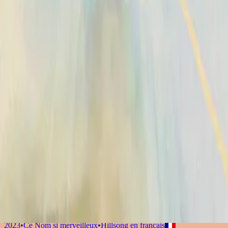
2014
•
No Other Name
•
Hillsong Worship
Broken Vessels (Amazing Grace)
2014
•
No Other Name (Deluxe Edition/Live)
•
Hillsong Worship
Broken Vessels (Amazing Grace) - Alternate Version
2014
•
No Other Name (Deluxe Edition/Live)
•
Hillsong Worship
Krüge Aus Ton
2014
•
Kein Anderer Name
•
Hillsong en allemand
Разбитые Сосуды (О, Благодать)
2014
•
Нет Другого Имени
•
Hillsong en russe
Broken Vessels (Amazing Grace)
2015
•
Piano Reflections Vol. 2
•
Hillsong Instrumentals
🎵
Vasijas Rotas (Sublime Gracia)
2015
•
En Esto Creo
•
Hillsong En Espagnol
Vasos Quebrados (Sublime Graça)
2018
•
quão lindo esse nome.
•
Hillsong en portugais
壊れた器 (アメージング・グレース)
2019
•
なんて麗しい名
•
Hillsong en japonais
Broken Vessels (Amazing Grace) - Live From Madison Square
Garden
2021
•
The People Tour: Live From Madison Square
Garden
•
Hillsong United
Vasi Rotti (Immensa Grazia)
2022
•
Che Magnifico Nome
•
Hillsong en italien
Vases d'argile (Grâce infinie)
2023
•
Ce Nom si merveilleux
•
Hillsong en français