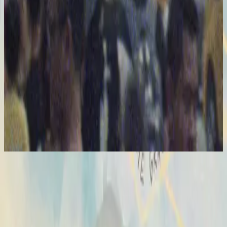
Hillsong United
The People Tour: Live From Madison Square Garden
2021
Broken Vessels (Amazing Grace) - Live From Madison Square Garden
Vasijas Rotas (Sublime Gracia)
2014
•
No Hay Otro Nombre (Spanish)
•
Hillsong En Espagnol
Vases d'argile (Grâce infinie)
2014
•
Aucun autre nom
•
Hillsong en français
Broken Vessels (Amazing Grace)