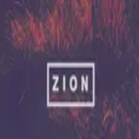
Hillsong United
Zion (X)