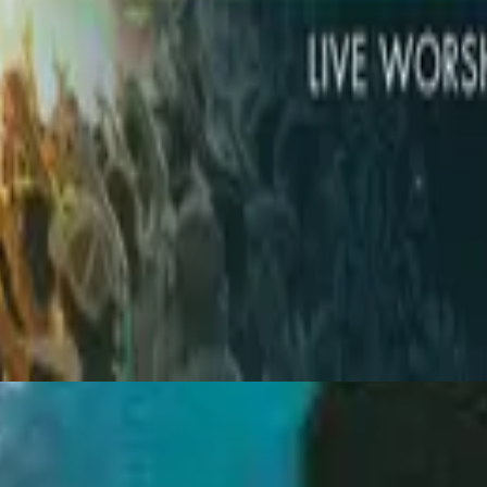
Hillsong Worship
God He Reigns (Live)
2005