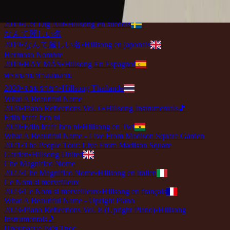
2019
•
Ku Adalah Anak-Mu
•
Hillsong en indonésien
Vilket Underbart Namn
2019
•
Ger Dig Allt
•
Hillsong en suédois
なんて麗しい名
2019
•
なんて麗しい名
•
Hillsong en japonais
Hermoso Nombre
2019
•
HAY MÁS
•
Hillsong En Espagnol
พระนามช่างงดงาม
2020
•
จอมราชา
•
Hillsong Thaïlande
What A Beautiful Name
2020
•
Piano Reflections Vol. 6
•
Hillsong Instrumentals
🎵
Edin fɛɛfɛ bɛn ni
2020
•
Edin fɛɛfɛ bɛn ni
•
Hillsong en Twi
What A Beautiful Name - Live From Madison Square Garden
2021
•
The People Tour: Live From Madison Square
Garden
•
Hillsong United
Che Magnifico Nome
2022
•
Che Magnifico Nome
•
Hillsong en italien
Ce Nom si merveilleux
2023
•
Ce Nom si merveilleux
•
Hillsong en français
What A Beautiful Name - Upright Piano
2023
•
Piano Reflections Vol. 8 (Upright Piano)
•
Hillsong
Instrumentals
🎵
Прекрасне Ім’я Твоє