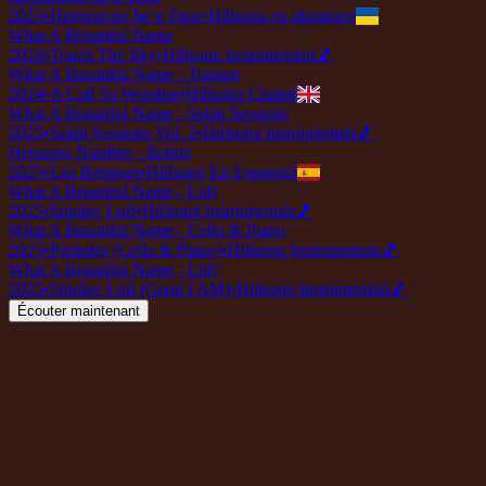
2023
•
Прекрасне Ім’я Твоє
•
Hillsong en ukrainien
What A Beautiful Name
2024
•
Touch The Sky
•
Hillsong Instrumentals
🎵
What A Beautiful Name - Tongan
2024
•
A Call To Worship
•
Hillsong Chapel
What A Beautiful Name - Selah Sessions
2025
•
Selah Sessions Vol. 2
•
Hillsong Instrumentals
🎵
Hermoso Nombre - Remix
2025
•
Los Remixes
•
Hillsong En Espagnol
What A Beautiful Name - Lofi
2025
•
Sunday Lofi
•
Hillsong Instrumentals
🎵
What A Beautiful Name - Cello & Piano
2025
•
Preludes (Cello & Piano)
•
Hillsong Instrumentals
🎵
What A Beautiful Name - Lofi
2025
•
Sunday Lofi (Great I AM)
•
Hillsong Instrumentals
🎵
Écouter maintenant