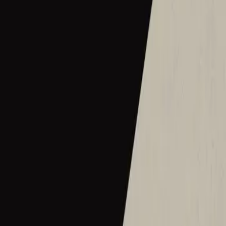
2016
•
Let there be light.
•
Hillsong Worship
Hermoso Nombre
2017
•
El Eco De Su Voz
•
Hillsong En Espagnol
Wie schön dieser Name ist
2017
•
es werde licht.
•
Hillsong en allemand
Ce Nom si merveilleux
2017
•
que la lumière soit.
•
Hillsong en français
Wat Een Prachtige Naam
2017
•
Toen Werd Het Licht
•
Hillsong en néerlandais
Твое Имя прекрасно
2017
•
Да будет свет
•
Hillsong en russe
ما أجمل اسمك
2017
•
ما أجمل اسمك
•
Hillsong en arabe
그 이름 아름답도다
2018
•
그 이름 아름답도다
•
Hillsong en coréen
何等榮美的名
2018
•
何等榮美的名
•
Hillsong en chinois traditionnel
何等榮美的名 (Acoustic版)
2018
•
何等榮美的名
•
Hillsong en chinois traditionnel
Oh Quão Lindo Esse Nome É
2018
•
quão lindo esse nome.
•
Hillsong en portugais
What A Beautiful Name
2018
•
Can You Believe It!?
•
Hillsong Kids
Sungguh Indah Nama-Mu