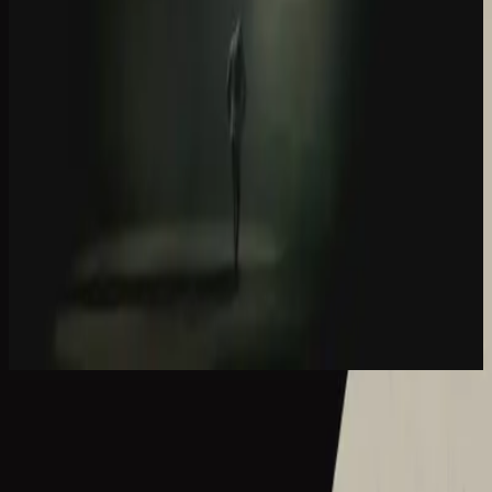
Hillsong Worship
Let there be light.
2016
What A Beautiful Name - Live
What A Beautiful Name - Live
2016
•
Let there be light.
•
Hillsong Worship
What A Beautiful Name - Acoustic