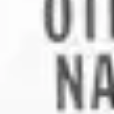
2
Heaven And Earth