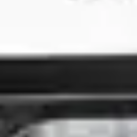
3
Broken Vessels (Amazing Grace)