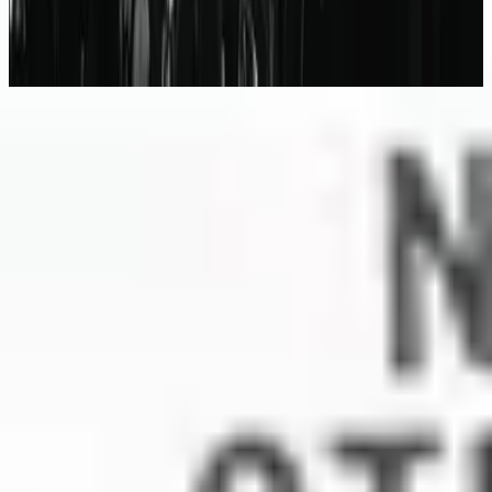
No Other Name (Deluxe Edition/Live)
2014
Écouter maintenant
Liste des titres
1
This I Believe (The Creed)