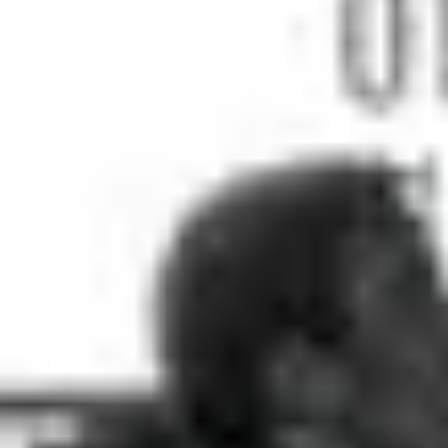
5
Depths