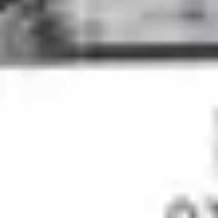
4
No Other Name