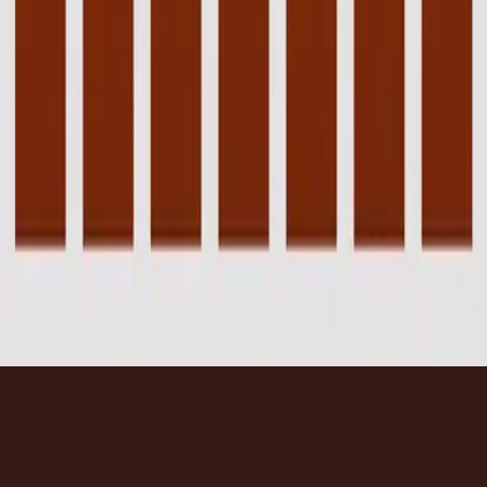
2015
•
En Esto Creo
•
Hillsong En Espagnol
Calvary - Upright Piano
2023
•
Piano Reflections Vol. 8 (Upright Piano)
•
Hillsong
Instrumentals
🎵
Écouter maintenant