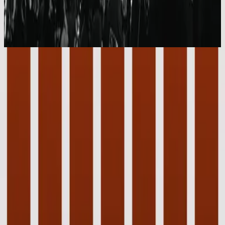
Hillsong Worship
No Other Name
2014
Calvary
Le calvaire
2014
•
Aucun autre nom
•
Hillsong en français
Calvario
2014
•
No Hay Otro Nombre (Spanish)
•
Hillsong En Espagnol
Calvary
2014
•
No Other Name (Deluxe Edition/Live)
•
Hillsong Worship
Calvary
2014
•
No Other Name
•
Hillsong Worship
Calvary - Alternate Version
2014
•
No Other Name (Deluxe Edition/Live)
•
Hillsong Worship
Golgata Kors
2014
•
Inget Annat Namn
•
Hillsong en suédois
Голгофа
2014
•
Нет Другого Имени
•
Hillsong en russe
Golgatha
2014
•
Kein Anderer Name
•
Hillsong en allemand
Calvario