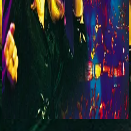
Hillsong Worship
You Are My World (Live)
2001
Irresistable - Live
Écouter maintenant