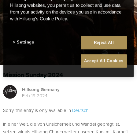
Hillsong websites, you permit us to collect and use data
from your activity on the devices you use in accordance
with Hillsong's Cookie Policy.
Settings
Reject All
Accept All Cookies
Mission Sunday 2024
Hillsong Germany
Feb 19 2024
Sorry, this entry is only available in
Deutsch
.
In einer Welt, die von Unsicherheit und Wandel geprägt ist,
setzen wir als Hillsong Church weiter unseren Kurs mit Klarheit