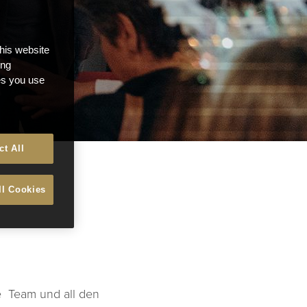
this website
ong
ces you use
ct All
z
ll Cookies
e Team und all den