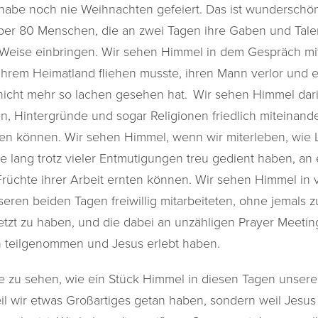
 habe noch nie Weihnachten gefeiert. Das ist wunderschö
ber 80 Menschen, die an zwei Tagen ihre Gaben und Tale
Weise einbringen. Wir sehen Himmel in dem Gespräch mit 
ihrem Heimatland fliehen musste, ihren Mann verlor und er
nicht mehr so lachen gesehen hat. Wir sehen Himmel darin
, Hintergründe und sogar Religionen friedlich miteinander
en können. Wir sehen Himmel, wenn wir miterleben, wie Le
 lang trotz vieler Entmutigungen treu gedient haben, an
üchte ihrer Arbeit ernten können. Wir sehen Himmel in v
eren beiden Tagen freiwillig mitarbeiteten, ohne jemals z
zt zu haben, und die dabei an unzähligen Prayer Meetin
teilgenommen und Jesus erlebt haben.
hre zu sehen, wie ein Stück Himmel in diesen Tagen unsere
weil wir etwas Großartiges getan haben, sondern weil Jes