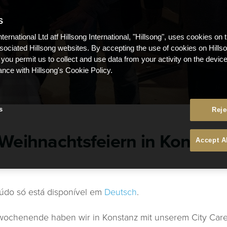
S
nternational Ltd atf Hillsong International, "Hillsong", uses cookies on 
ssociated Hillsong websites. By accepting the use of cookies on Hills
 you permit us to collect and use data from your activity on the devi
ance with Hillsong's Cookie Policy.
s
Reje
 Weihnachtsfeiern in Konstan
Accept A
údo só está disponível em
Deutsch
.
ochenende haben wir in Konstanz mit unserem City Car