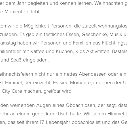
ter dem Jahr begleiten und kennen lernen, Weihnachten g
e Momente erlebt.
en wir die Möglichkeit Personen, die zurzeit wohnungslos
uladen. Es gab ein festliches Essen, Geschenke, Musik 
mstag haben wir Personen und Familien aus Flüchtlingsu
ilienfeier mit Kaffee und Kuchen, Kids Aktivitäten, Bastel
t und Spaß eingeladen.
eihnachtsfeiern nicht nur ein nettes Abendessen oder ein 
st Himmel, der einzieht. Es sind Momente, in denen der U
City Care machen, greifbar wird.
den weinenden Augen eines Obdachlosen, der sagt, dass 
mehr an einem gedeckten Tisch hatte. Wir sehen Himmel 
, das seit ihrem 17. Lebensjahr obdachlos ist und das G