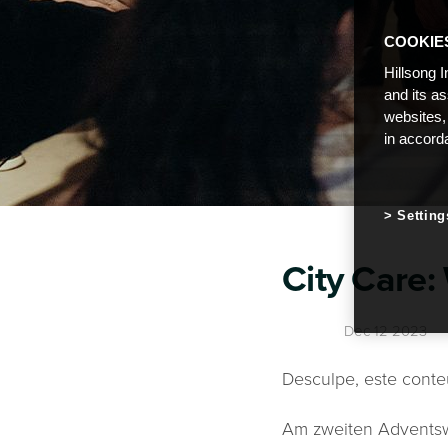
COOKIE
Hillsong I
and its a
websites,
in accord
Setting
City Care:
Dec 12 2023
Desculpe, este conte
Am zweiten Adventsw