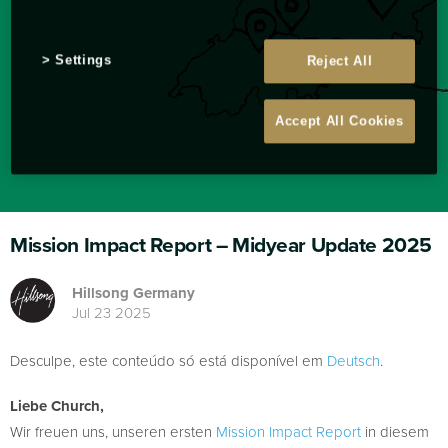
Settings
Reject All
Accept All Cookies
Mission Impact Report – Midyear Update 2025
Hillsong Germany
Jul 23 2025
Desculpe, este conteúdo só está disponível em
Deutsch
.
Liebe Church,
Wir freuen uns, unseren ersten
Mission Impact Report
in diesem