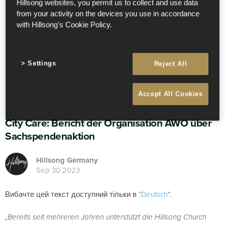
Hillsong websites, you permit us to collect and use data
from your activity on the devices you use in accordance
with Hillsong's Cookie Policy.
Settings
Reject All
Accept All Cookies
City Care: Bericht der Organisation AWO über
Sachspendenaktion
Hillsong Germany
Sep 30 2023
Вибачте цей текст доступний тільки в “
Deutsch
”.
„Bereits seit mehreren Jahren unterstützt die Hillsong Church