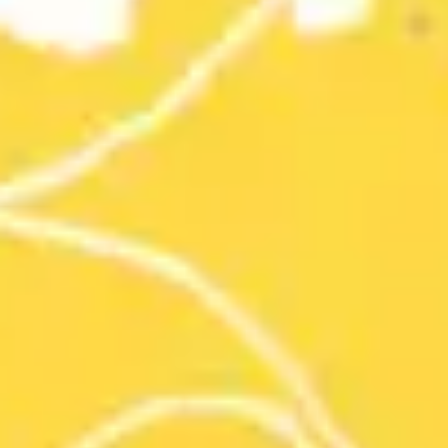
2
Frag such klopf