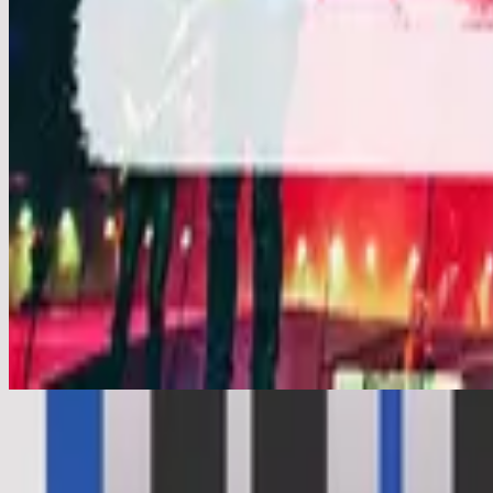
En Esto Creo (El Credo)
En Esto Creo (El Credo)
2014
•
No Hay Otro Nombre (Spanish)
•
ヒルソング・エン・エスパ