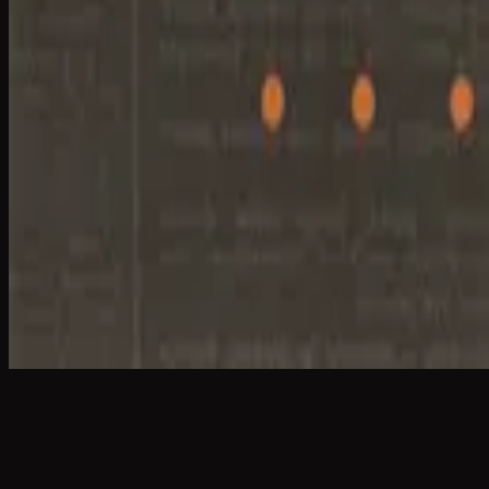
Señor Te Exalto
I Will Exalt You - Live
2009
•
Faith+Hope+Love (Live)
•
Hillsong Worship
Señor Te Exalto