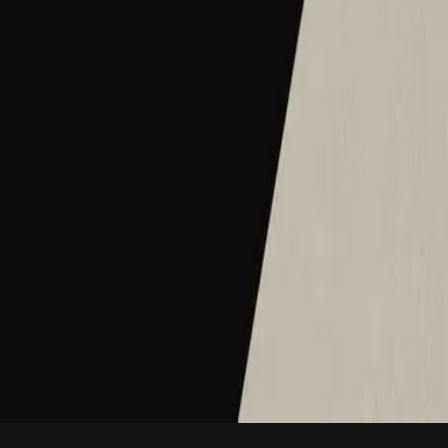
Be Still - Live
2018
•
There Is More
•
Hillsong Worship
Je n’ai rien à craindre
2018
•
Il y a plus
•
フランス語のヒルソング
Be Still - Instrumental
2018
•
There Is More (Instrumental)
•
Hillsong Worship
🎵
Wees Stil
2018
•
In U weet ik wie ik ben
•
オランダ語のヒルソング
내 영혼 잠잠해
2018
•
날 자녀라 하시네
•
ヒルソングの韓国語
В душе покой
2019
•
Я знаю, кто я в Тебе
•
Hillsong in Russian
Werd still
2019
•
Ich weiss wer ich bin
•
ドイツ語のヒルソング
Tenang
2019
•
Ku Adalah Anak-Mu
•
インドネシア語のヒルソング
Em Paz
2019
•
Quem Dizes Que Eu Sou
•
Hillsong in Portuguese
安静
2019
•
名分祢已赐给我
•
ヒルソングの簡体字中国語
No Temeré
2019
•
HAY MÁS
•
ヒルソング・エン・エスパニョール