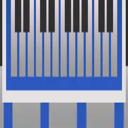
Hillsong Instrumentals
Selah Sessions Vol. 2
2025
Interlude II - Selah Sessions
今すぐ聴く