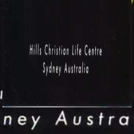
Hillsong Worship
Power Of Your Love (Live)
1992
I Will Worship You - Live
今すぐ聴く