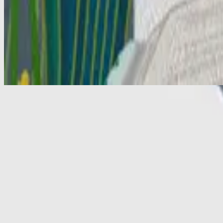
Remembrance - Live
Remembrance - Live
2018
•
There Is More
•
Hillsong Worship
Remembrance (Live Acoustic) - Bonus
2018
•
There Is More
•
Hillsong Worship
Remémoration
2018
•
Il y a plus
•
フランス語のヒルソング
Remembrance - Instrumental
2018
•
There Is More (Instrumental)
•
Hillsong Worship
🎵
Буду помнить я
2019
•
Я знаю, кто я в Тебе
•
Hillsong in Russian
Erinnerung
2019
•
Ich weiss wer ich bin
•
ドイツ語のヒルソング