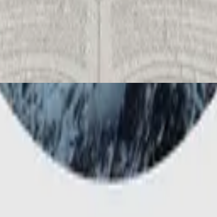
Hillsong Worship
There Is More
2018