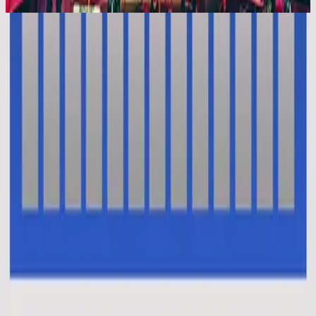
En Esto Creo (El Credo)
En Esto Creo (El Credo)
2014
•
No Hay Otro Nombre (Spanish)
•
힐송 스페인어
Oui je crois (Le credo)
2014
•
Aucun autre nom
•
프랑스어로 힐송
This I Believe (The Creed)
2014
•
No Other Name (Deluxe Edition/Live)
•
Hillsong Worship
This I Believe (The Creed)
2014
•
No Other Name
•
Hillsong Worship
This I Believe (The Creed) - Alternate Version
2014
•
No Other Name (Deluxe Edition/Live)
•
Hillsong Worship
Das Glaube Ich
2014
•
Kein Anderer Name
•
독일어로 힐송
Vi Tror
2014
•
Inget Annat Namn
•
스웨덴어로 힐송
В Это Верю Я (Символ Веры)
2014
•
Нет Другого Имени
•
힐송의 러시아어
我相信(使徒信经)
2015
•
我相信(使徒信经) [Mandarin]
•
힐송의 간체 중국어
This I Believe (The Creed)
2015
•
Piano Reflections Vol. 2
•
Hillsong Instrumentals
🎵