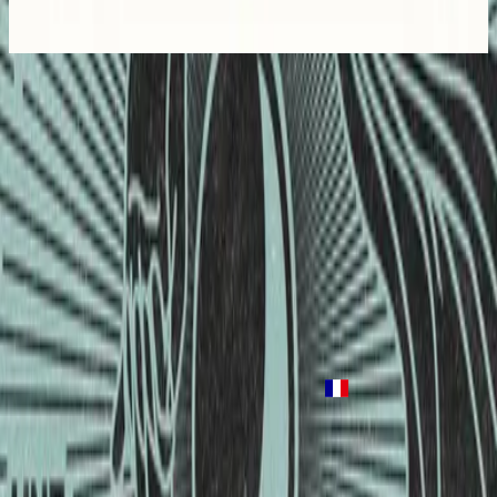
2017
Not Today
Not Today
2017
•
Wonder
•
힐송 유나이티드
Not Today
2018
•
Not Today
•
힐송 유나이티드
Not Today - Live
2018
•
Not Today
•
힐송 유나이티드
Not Today - Remix
2018
•
Not Today
•
힐송 유나이티드
Not Today - Live From Madison Square Garden
2021
•
The People Tour: Live From Madison Square Garden
•
힐송
유나이티드
Ce n’est pas le moment
2022
•
Une chose nouvelle
•
프랑스어로 힐송
지금 듣기