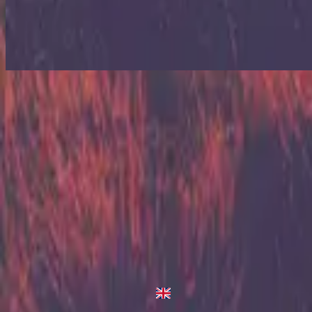
Love Is War - Live From Atlanta
Love Is War
2013
•
Zion (Deluxe Edition)
•
힐송 유나이티드
Love Is War - Darren King Remix
2014
•
The White Album (Remix Project)
•
힐송 유나이티드
Love Is War - Live/Acoustic Version
2014
•
Zion Acoustic Sessions (Live)
•
힐송 유나이티드
Love Is War
2023
•
Zion (X)
•
힐송 유나이티드
Love Is War - Live From Atlanta
2023
•
Zion (X)
•
힐송 유나이티드
Love Is War - Live At Team Night
2023
•
Zion (X)
•
힐송 유나이티드
Love Is War - Redux
2023
•
Zion (X)
•
힐송 유나이티드
지금 듣기