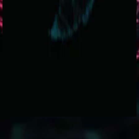
Hillsong Worship
Faith+Hope+Love (Live)
2009
God One And Only - Live
지금 듣기