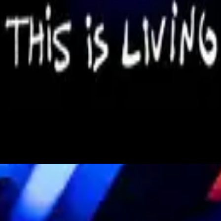
Hillsong Young & Free
This Is Living
2015