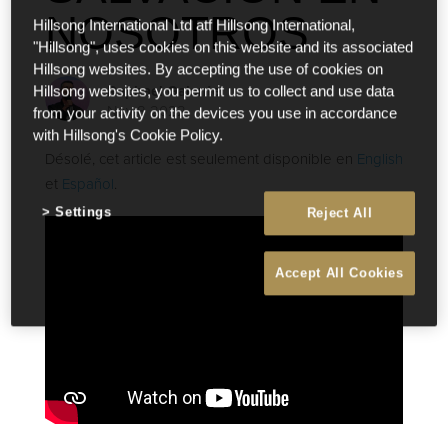
NOSOTROS
Hillsong International Ltd atf Hillsong International,
"Hillsong", uses cookies on this website and its associated
Hillsong websites. By accepting the use of cookies on
Raphael Galante
Hillsong websites, you permit us to collect and use data
Nov 8 2022
from your activity on the devices you use in accordance
with Hillsong's Cookie Policy.
Désolé, cet article est seulement disponible en
English
et
Español
.
Settings
Reject All
Accept All Cookies