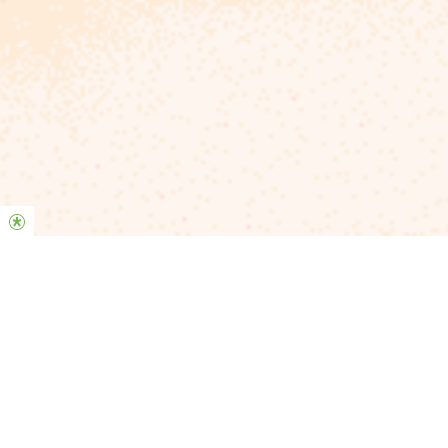
Felicitaciones por este nuevo paso de fe que has
tomado. Estamos muy contentos de que hayas
asistido a nuestra iglesia y esperamos que te hayas
sentido bienvenido.
Tu y tu familia son importantes y nuestro deseo es
que sientas la increíble bondad de Dios en este lugar,
que florezcas en su gracia y que conectes