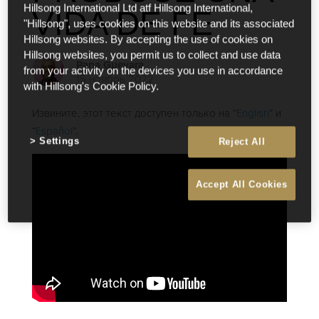
Hillsong International Ltd atf Hillsong International,
VIDA DE FE
"Hillsong", uses cookies on this website and its associated
Hillsong websites. By accepting the use of cookies on
Hillsong websites, you permit us to collect and use data
Pana Guevara
from your activity on the devices you use in accordance
15 ноябрь 2022
with Hillsong's Cookie Policy.
Извините, этот текст доступен только на “
English
” и
“
Español
”.
Settings
Reject All
Accept All Cookies