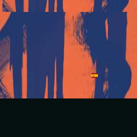
2017
La Imagen De Dios
Transfiguration
2015
•
OPEN HEAVEN / River Wild
•
Hillsong Worship
Transfiguration
2016
•
CIEUX OUVERTS / Fleuve de vie (French)
•
Hillsong in
French
Verklärung
2016
•
WEITER HIMMEL / Wilder Fluss
•
Hillsong in German
La Imagen De Dios
2017
•
El Eco De Su Voz
•
Hillsong En Español
Listen Now