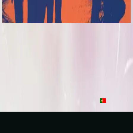
El Eco De Su Voz
2017
Que Sea La Luz
Let There Be Light - Live
2016
•
Let there be light.
•
Hillsong Worship
Que Sea La Luz
2017
•
El Eco De Su Voz
•
Hillsong En Español
Que la lumière soit
2017
•
que la lumière soit.
•
Hillsong in French
Toen Werd Het Licht
2017
•
Toen Werd Het Licht
•
Hillsong in Dutch
Да будет свет
2017
•
Да будет свет
•
Hillsong in Russian
Que Haja Luz
2018
•
quão lindo esse nome.
•
Hillsong in Portuguese
Listen Now