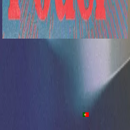
Hillsong En Español
El Mismo Poder
2022
Nos Rendimos De Nuevo
Resurrender - Live
2021
•
These Same Skies (Live)
•
Hillsong Worship
Resurrender
2022
•
These Same Skies
•
Hillsong Worship
Nos Rendimos De Nuevo
2022
•
El Mismo Poder
•
Hillsong En Español
Reconsécration
2022
•
Une chose nouvelle
•
Hillsong in French
Resurrender - Live
2022
•
Team Night
•
Hillsong Worship
Nos Rendemos De Novo
2022
•
Sei Que Farás
•
Hillsong in Portuguese
Listen Now