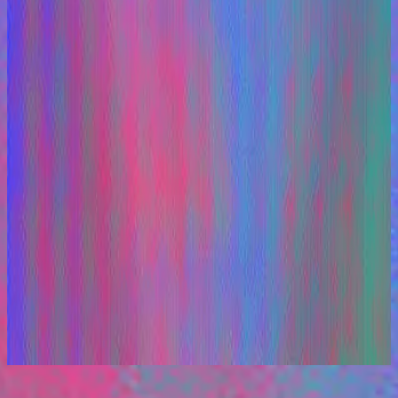
Hillsong En Español
Los Remixes
2025
Listen Now