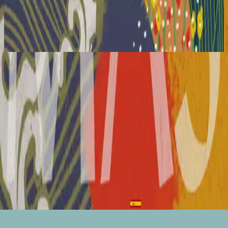
Hillsong in French
Il y a plus
2018
Tu es la vie
You Are Life - Live
2018
•
There Is More
•
Hillsong Worship
Tu es la vie
2018
•
Il y a plus
•
Hillsong in French
You Are Life - Instrumental
2018
•
There Is More (Instrumental)
•
Hillsong Worship
🎵
Heer U leeft
2018
•
In U weet ik wie ik ben
•
Hillsong in Dutch
Бог, Ты - жизнь
2019
•
Я знаю, кто я в Тебе
•
Hillsong in Russian
Ja Du lebst
2019
•
Ich weiss wer ich bin
•
Hillsong in German
Vivo Estoy
2019
•
HAY MÁS
•
Hillsong En Español
Listen Now