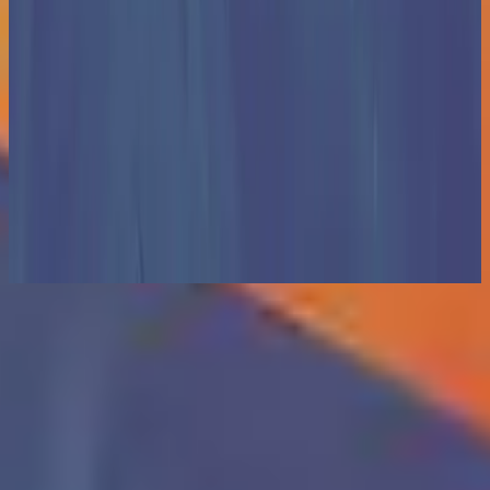
Hillsong in French
Mains nettes / Cœurs purs (Deluxe)
2020
Listen Now
Tracklist
1
De l'ombre à la lumière