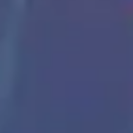
2
Éveille-toi mon âme