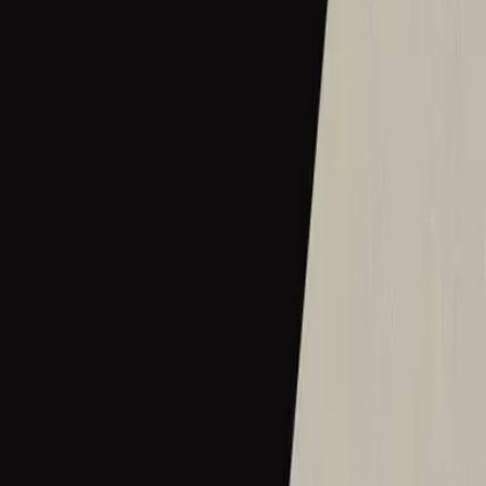
何等榮美的名 (Acoustic版)
2018
•
何等榮美的名
•
Hillsong in Traditional Chinese
Oh Quão Lindo Esse Nome É
2018
•
quão lindo esse nome.
•
Hillsong in Portuguese
What A Beautiful Name
2018
•
Can You Believe It!?
•
Hillsong Kids
Sungguh Indah Nama-Mu
2019
•
Ku Adalah Anak-Mu
•
Hillsong in Indonesian
Vilket Underbart Namn
2019
•
Ger Dig Allt
•
Hillsong in Swedish
なんて麗しい名
2019
•
なんて麗しい名
•
Hillsong in Japanese
Hermoso Nombre
2019
•
HAY MÁS
•
Hillsong En Español
พระนามช่างงดงาม
2020
•
จอมราชา
•
Hillsong in Thai
What A Beautiful Name
2020
•
Piano Reflections Vol. 6
•
Hillsong Instrumentals
🎵
Edin fɛɛfɛ bɛn ni
2020
•
Edin fɛɛfɛ bɛn ni
•
Hillsong in Twi
What A Beautiful Name - Live From Madison Square Garden
2021
•
The People Tour: Live From Madison Square
Garden
•
Hillsong United