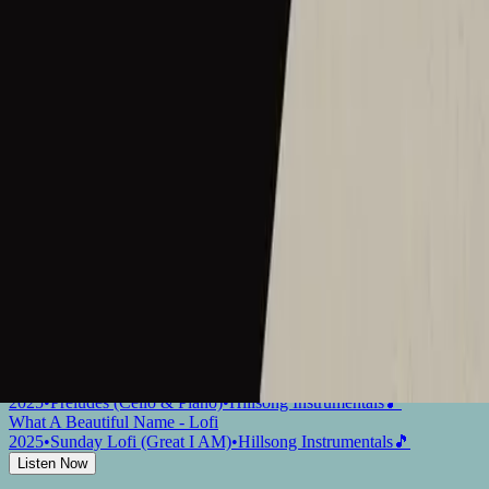
Che Magnifico Nome
2022
•
Che Magnifico Nome
•
Hillsong in Italian
Ce Nom si merveilleux
2023
•
Ce Nom si merveilleux
•
Hillsong in French
What A Beautiful Name - Upright Piano
2023
•
Piano Reflections Vol. 8 (Upright Piano)
•
Hillsong
Instrumentals
🎵
Прекрасне Ім’я Твоє
2023
•
Прекрасне Ім’я Твоє
•
Hillsong in Ukrainian
What A Beautiful Name
2024
•
Touch The Sky
•
Hillsong Instrumentals
🎵
What A Beautiful Name - Tongan
2024
•
A Call To Worship
•
Hillsong Chapel
What A Beautiful Name - Selah Sessions
2025
•
Selah Sessions Vol. 2
•
Hillsong Instrumentals
🎵
Hermoso Nombre - Remix
2025
•
Los Remixes
•
Hillsong En Español
What A Beautiful Name - Lofi
2025
•
Sunday Lofi
•
Hillsong Instrumentals
🎵
What A Beautiful Name - Cello & Piano
2025
•
Preludes (Cello & Piano)
•
Hillsong Instrumentals
🎵
What A Beautiful Name - Lofi
2025
•
Sunday Lofi (Great I AM)
•
Hillsong Instrumentals
🎵
Listen Now