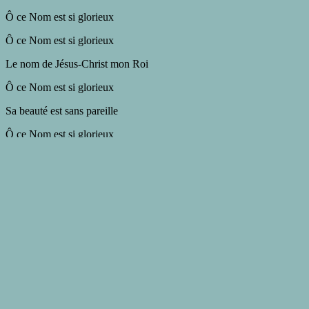
Ô ce Nom est si glorieux
Ô ce Nom est si glorieux
Le nom de Jésus-Christ mon Roi
Ô ce Nom est si glorieux
Sa beauté est sans pareille
Ô ce Nom est si glorieux
Le nom de Jésus
PONT 1
La terre a tremblé
Le voile s’est déchiré
Désarmant la mort et le péché
Les cieux chantent Ta gloire
L’écho de Ta victoire