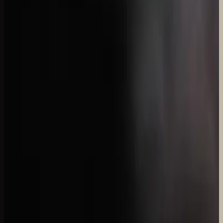
Hillsong in French
que la lumière soit.