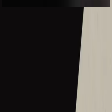
2017
Ce Nom si merveilleux
What A Beautiful Name - Live
2016
•
Let there be light.
•
Hillsong Worship
What A Beautiful Name - Acoustic
2016
•
Let there be light.
•
Hillsong Worship
Hermoso Nombre
2017
•
El Eco De Su Voz
•
Hillsong En Español
Wie schön dieser Name ist
2017
•
es werde licht.
•
Hillsong in German
Ce Nom si merveilleux
2017
•
que la lumière soit.
•
Hillsong in French
Wat Een Prachtige Naam
2017
•
Toen Werd Het Licht
•
Hillsong in Dutch
Твое Имя прекрасно
2017
•
Да будет свет
•
Hillsong in Russian
ما أجمل اسمك
2017
•
ما أجمل اسمك
•
Hillsong in Arabic
그 이름 아름답도다
2018
•
그 이름 아름답도다
•
Hillsong in Korean
何等榮美的名
2018
•
何等榮美的名
•
Hillsong in Traditional Chinese