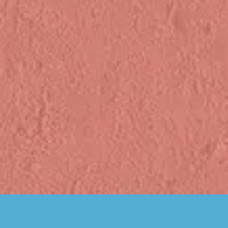
Tracklist
1
Ku Adalah Anak-Mu